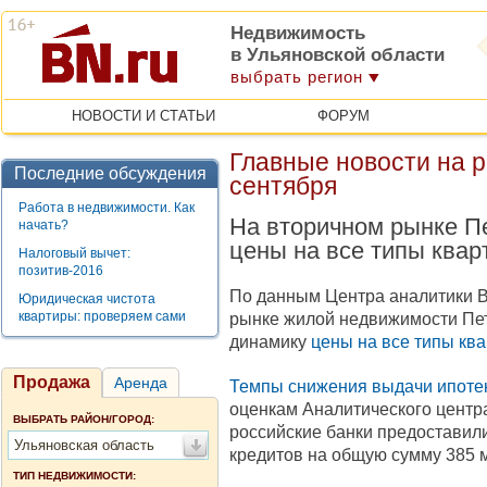
Недвижимость
в Ульяновской области
выбрать регион
НОВОСТИ И СТАТЬИ
ФОРУМ
Главные новости на 
Последние обсуждения
сентября
Работа в недвижимости. Как
На вторичном рынке Пе
начать?
цены на все типы квар
Налоговый вычет:
позитив-2016
По данным Центра аналитики BN
Юридическая чистота
квартиры: проверяем сами
рынке жилой недвижимости Пе
динамику
цены на все типы кв
Продажа
Аренда
Темпы снижения выдачи ипоте
оценкам Аналитического центра
ВЫБРАТЬ РАЙОН/ГОРОД:
российские банки предоставил
Ульяновская область
кредитов на общую сумму 385 
ТИП НЕДВИЖИМОСТИ: