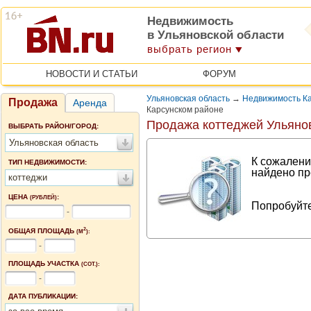
Недвижимость
в Ульяновской области
выбрать регион
НОВОСТИ И СТАТЬИ
ФОРУМ
Ульяновская область
→
Недвижимость Ка
Продажа
Аренда
Карсунском районе
Продажа коттеджей Ульяно
ВЫБРАТЬ РАЙОН/ГОРОД:
Ульяновская область
К сожалени
ТИП НЕДВИЖИМОСТИ:
найдено пр
коттеджи
ЦЕНА
:
(РУБЛЕЙ)
Попробуйте
-
2
ОБЩАЯ ПЛОЩАДЬ
(М
):
-
ПЛОЩАДЬ УЧАСТКА
(СОТ.):
-
ДАТА ПУБЛИКАЦИИ: