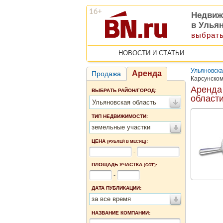
Недвиж
в Улья
выбрать
НОВОСТИ И СТАТЬИ
Ульяновска
Аренда
Продажа
Карсунско
Аренда
ВЫБРАТЬ РАЙОН/ГОРОД:
област
Ульяновская область
ТИП НЕДВИЖИМОСТИ:
земельные участки
ЦЕНА
:
(РУБЛЕЙ В МЕСЯЦ)
-
ПЛОЩАДЬ УЧАСТКА
(СОТ.):
-
ДАТА ПУБЛИКАЦИИ:
за все время
НАЗВАНИЕ КОМПАНИИ: