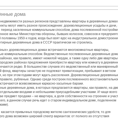
янные дома
 недвижимости разных регионов представлены квартиры в деревянных домах
ъекты могут иметь разное происхождение: дореволюционные усадьбы и дачи, 
й период заселенные коммунальным способом, дома послевоенной постройки
енное жилье Министерства обороны, бывших колхозов, совхозов и предприят
 половины 1950-х годов, когда был взят курс на индустриальное домостроени
ртирные деревянные дома в СССР практически не строились.
бных» дореволюционных домах встречаются многокомнатные квартиры,
ые коммунальным способом. Ведомственные послевоенные деревянные дома
районах, как правило, имеют нежилой чердак, а также одну либо две квартиры
 городских районах предложения приобрести квартиру или комнату в деревян
речаются редко. В большинстве случаев это ведомственный или маневренный
 фонд, квартиры зачастую не подлежат приватизации, пребывают в ветхом
и, но при этом годами могут ждать расселения. Дореволюционные деревянны
 правило, рубленые. Однако среди построек послевоенного восстановительно
встречаются всевозможные каркасно-засыпные бараки.
ные деревянные дома, в которых предлагаются квартиры, как правило, на дв
с отдельными входами и небольшими приусадебными участками. И чаще всего 
ае предмет продажи – не квартира, а доля собственности на строение и учас
сего, в данном случае речь идет о старом индивидуальном доме, поделенном
ками).
о касается привычных городскому жителю сантехнических удобств, то для
го дома возможен широкий спектр вариантов: от полного их отсутствия