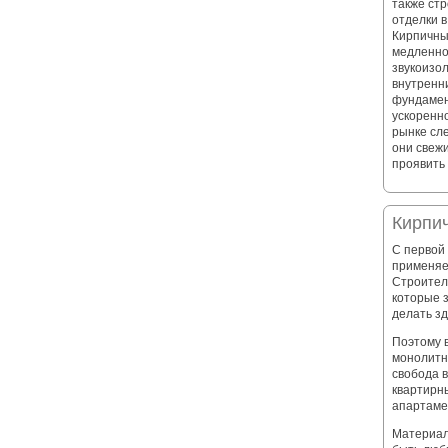
также ст
отделки в
Кирпичны
медленно
звукоизол
внутренн
фундамен
ускоренно
рынке сл
они свежи
проявить
Кирпи
С первой
применяе
Строител
которые 
делать зд
Поэтому 
монолитн
свобода 
квартирны
апартаме
Материал