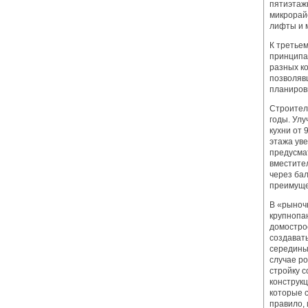
пятиэтаж
микрорайо
лифты и 
К третье
принципа
разных к
позволяв
планиров
Строител
годы. Ул
кухни от 
этажа уве
предусма
вместите
через бал
преимуще
В «рыноч
крупнопа
домостро
создават
середины 
случае р
стройку 
конструк
которые 
правило,