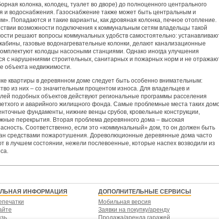
орная колонка, колодец, туалет во дворе) до полноценного центрального
я и водоснабжения. Газоснабжение также может быть центральным и
м». Попадаются и такие варианты, как дровяная колонка, печное отопление.
тствии возможности подключения к коммунальным сетям владельцы такой
ости решают вопросы коммунальных удобств самостоятельно: устанавливаю
кабины, газовые водонагревательные колонки, делают канализационные
 комплектуют колодцы насосными станциями. Однако иногда улучшения
ся с нарушениями строительных, санитарных и пожарных норм и не отражаю
те объекта недвижимости.
пке квартиры в деревянном доме следует быть особенно внимательным:
тво из них – со значительным процентом износа. Для владельцев и
лей подобных объектов действуют региональные программы расселения
ветхого и аварийного жилищного фонда. Самые проблемные места таких домо
енточные фундаменты, нижние венцы срубов, кровельные конструкции,
жные перекрытия. Вторая проблема деревянного дома – высокая
асность. Соответственно, если это «коммунальный» дом, то он должен быть
ан средствами пожаротушения. Дореволюционные деревянные дома часто
т в лучшем состоянии, нежели послевоенные, которые наспех возводили из
са.
ЕЛЬНАЯ ИНФОРМАЦИЯ
ДОПОЛНИТЕЛЬНЫЕ СЕРВИСЫ
епечатки
Мобильная версия
айте
Заявки на покупку/аренду
язь
Продажа/аренда гаражей