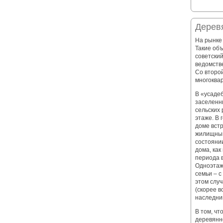
Дерев
На рынке
Такие об
советски
ведомств
Со второй
многоква
В «усаде
заселенн
сельских 
этаже. В
доме вст
жилищный
состояни
дома, как
периода 
Одноэтаж
семьи – 
этом случ
(скорее в
наследни
В том, чт
деревянно