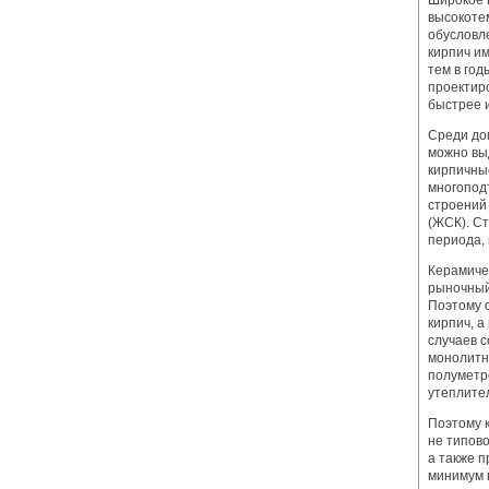
Широкое 
высокоте
обусловл
кирпич и
тем в год
проектир
быстрее 
Среди до
можно вы
кирпичны
многопод
строений
(ЖСК). С
периода, 
Керамичес
рыночный
Поэтому о
кирпич, 
случаев с
монолитны
полуметр
утеплите
Поэтому 
не типов
а также п
минимум в