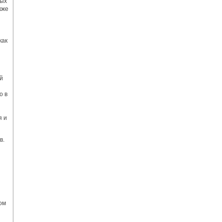
тых
кже
как
й
о в
я и
в.
ом