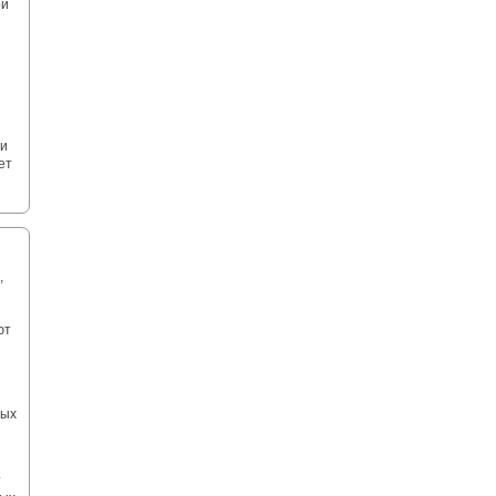
ой
ли
ет
,
ют
ных
т