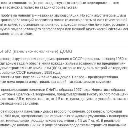
 весом «монолита» (то есть когда внутриквартирные перегородки – тоже
ые) возможна только на стадии строительства.
 проблема монолита – неважная звукоизоляция. Но если акустические шумы
к громко работающий телевизор) можно компенсировать за счет качественной
й отделки, то основная неприятность, которая никак «не лечится», восприят
шумов: звук работающего перфоратора или мощной акустической системы ле
раняется по этажам.
ьные
дома
(панельно-монолитные)
ассового крупнопанельного домостроения в СССР пришлось на конец 1950-х
асштабную задачу обеспечения граждан жильем возложили на предприятия-
 домостроительные комбинаты (ДСК), которые вводились в строй и в городских
х районах СССР начиная с 1959 года.
известны пять поколений панельных домов. Первое – преимущественно
ные дома первых индустриальных серий, так называемые хрущевки.
х проектирования положили СНиПы образца 1957 года. Нормативы образца
а, которые брались на вооружение, предусматривали высоту жилого помещен
о потолка 2,5 м, миниатюрные, от 4,5 кв. м, кухни, допускали устройство смеж
 совмещенных санузлов.
роектирования панельных домов второго поколения, брежневок, положили
ы 1963 года, предполагающие строительство «домов улучшенных планирово
сти, минимальные площади кухонь увеличили с 4,5 до 7 кв. м). В реальной
 вплоть до начала 1970-х, в ряде регионов продолжали строиться панельные