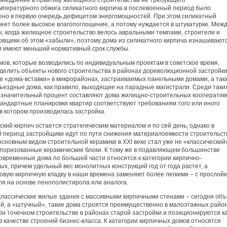
внедрение в практику жилищного строительства не требующего
мпературного обжига силикатного кирпича в послевоенный период было
ено в первую очередь дефицитом энергомощностей. При этом силикатный
меет более высокое влагопоглощение, а потому нуждается в штукатурке. Меж
ы, когда жилищное строительство велось авральными темпами, строители и
овщики об этом «забыли», поэтому дома из силикатного кирпича изнашивают
и имеют меньший нормативный срок службы.
мов, которые возводились по индивидуальным проектам в советское время,
делить объекты нового строительства в районах дореволюционной застройки
е «дома-вставки» в микрорайонах, застраиваемых панельными домами, а так
ъездные дома, как правило, выходящие на парадные магистрали. Среди таки
 значительный процент составляют дома жилищно-строительных кооператив
тандартные планировки квартир соответствуют требованиям того или иного
в котором производилась застройка.
кий кирпич остается стратегическим материалом и по сей день, однако в
 период застройщики идут по пути снижения материалоемкости строительст
сновным видом строительной керамики в XXI веке стал уже не «классический
а поризованные керамические блоки. К тому же в подавляющем большинстве
овременные дома по большей части относятся к категории кирпично-
х, причем удельный вес монолитных конструкций год от года растет, а
овую кирпичную кладку в наши времена заменяют более легкими – с прослой
ля на основе пенополистирола или аналога.
классические жилые здания с массивными кирпичными стенами – сегодня объ
ой, а «штучный», такие дома строятся преимущественно в малоэтажных район
ри точечном строительстве в районах старой застройки и позиционируются к
 качестве строений бизнес-класса. К категории кирпичных домов относятся