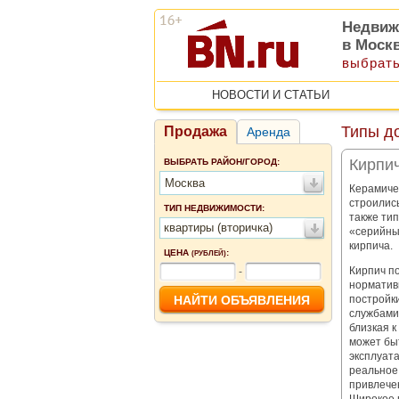
Недвиж
в Моск
выбрать
НОВОСТИ И СТАТЬИ
Типы д
Продажа
Аренда
Кирпи
ВЫБРАТЬ РАЙОН/ГОРОД:
Москва
Керамичес
строилис
ТИП НЕДВИЖИМОСТИ:
также ти
квартиры (вторичка)
«серийны
кирпича.
ЦЕНА
:
(РУБЛЕЙ)
Кирпич п
-
норматив
постройк
службами 
близкая к
может быт
эксплуата
реальное 
привлече