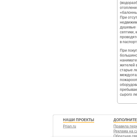
(водоразб
отоплени
«балонны
При отсу
недвижим
душевые 
септики,
проводят
в паспор
При поку
большинс
нанимате
жителей 
старые л
междуэта
пожарооп
оборудов
пребываю
сырого ле
НАШИ ПРОЕКТЫ
ДОПОЛНИТ
Prian.ru
Правила пер
Реклама на с
Обратная св