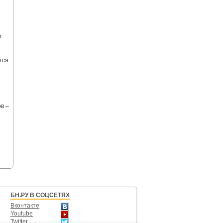
т
тся
в –
БН.РУ В СОЦСЕТЯХ
Вконтакте
Youtube
Twitter