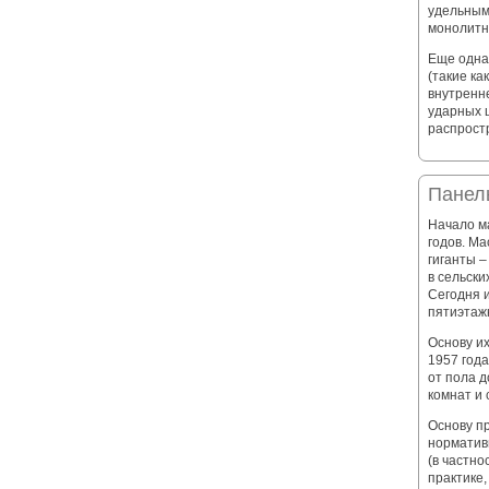
удельным
монолитн
Еще одна
(такие ка
внутренне
ударных 
распрост
Панел
Начало м
годов. М
гиганты –
в сельски
Сегодня 
пятиэтаж
Основу и
1957 год
от пола д
комнат и
Основу п
норматив
(в частно
практике,