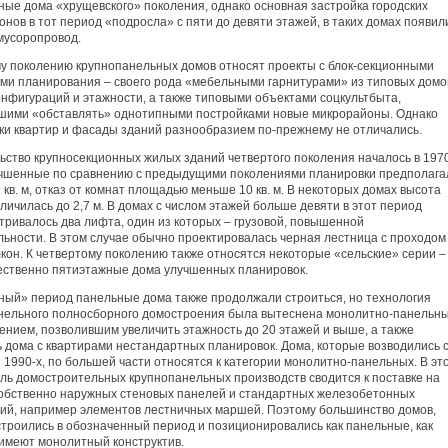
ные дома «хрущевского» поколения, однако основная застройка городских
нов в тот период «подросла» с пяти до девяти этажей, в таких домах появил
мусоропровод.
му поколению крупнопанельных домов относят проекты с блок-секционными
ми планирования – своего рода «мебельными гарнитурами» из типовых домо
онфигураций и этажности, а также типовыми объектами соцкультбыта,
шими «обставлять» однотипными постройками новые микрорайоны. Однако
ки квартир и фасады зданий разнообразием по-прежнему не отличались.
ьство крупносекционных жилых зданий четвертого поколения началось в 197
учшенные по сравнению с предыдущими поколениями планировки предполага
9 кв. м, отказ от комнат площадью меньше 10 кв. м. В некоторых домах высота
личилась до 2,7 м. В домах с числом этажей больше девяти в этот период
тривалось два лифта, один из которых – грузовой, повышенной
льности. В этом случае обычно проектировалась черная лестница с проходом
кон. К четвертому поколению также относятся некоторые «сельские» серии –
ственно пятиэтажные дома улучшенных планировок.
ный» период панельные дома также продолжали строиться, но технология
нельного полносборного домостроения была вытеснена монолитно-панельн
ением, позволившим увеличить этажность до 20 этажей и выше, а также
ь дома с квартирами нестандартных планировок. Дома, которые возводились 
1990-х, по большей части относятся к категории монолитно-панельных. В эт
оль домостроительных крупнопанельных производств сводится к поставке на
собственно наружных стеновых панелей и стандартных железобетонных
ций, например элементов лестничных маршей. Поэтому большинство домов,
строились в обозначенный период и позиционировались как панельные, как
 имеют монолитный конструктив.