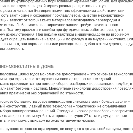
роения из крупноформатных поризованных керамических блоков. Для фасадн
 них используется лицевой кирпич разных расцветок и фактур.
е дома отличаются благоприятными теплофизическими свойствами, они
 остывают к зиме и сохраняют прохладу летом. Качество межквартирной
яции зависит от того, из каких материалов возводились перегородки и
ие стены. Любое массивное кирпичное здание требует качественного
та. Поэтому просчеты и ошибки при фундаментных работах приводят к
му износу строения. При покупке квартиры в кирпичном доме на вторичном
едует обращать внимание на трещины по фасаду и на внутренних стенах. Ес
е, их много, они параллельны или расходятся, подобно ветвям дерева, следу
 осторожность.
чно-монолитные дома
 половины 1990-х годов монолитное домостроение – это основная технология
мая при строительстве каркасов многоквартирных жилых зданий.
ьство производится при помощи сборно-разборных переставных опалубок, в
заливают бетонный раствор. Монолитные технологии домостроения позволя
ания практически без ограничений по этажности.
в основе большинства современных домов с числом этажей больше десяти –
ый конструктив. Главный плюс технологии – практически не ограниченная
выбора планировочных решений. Отсюда и широкое разнообразие современ
х планировок: это могут быть и скромная студия 27 кв. м, и двухуровневые
нты, и пентхаус с выходом на эксплуатируемую кровлю.
 наружного стенового ограждения, не несущего вертикальной нагрузки, може