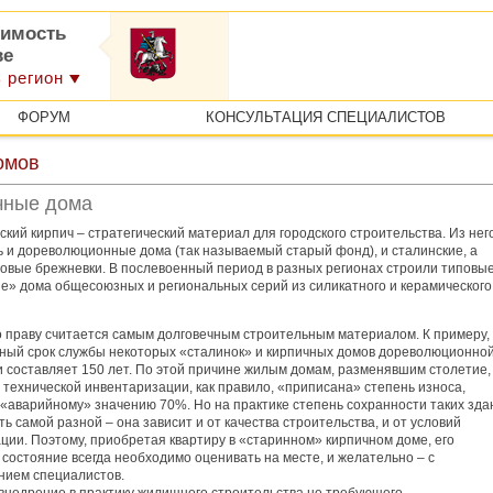
имость
ве
 регион
ФОРУМ
КОНСУЛЬТАЦИЯ СПЕЦИАЛИСТОВ
омов
чные дома
кий кирпич – стратегический материал для городского строительства. Из нег
ь и дореволюционные дома (так называемый старый фонд), и сталинские, а
повые брежневки. В послевоенный период в разных регионах строили типовы
е» дома общесоюзных и региональных серий из силикатного и керамического
о праву считается самым долговечным строительным материалом. К примеру,
ный срок службы некоторых «сталинок» и кирпичных домов дореволюционно
и составляет 150 лет. По этой причине жилым домам, разменявшим столетие,
технической инвентаризации, как правило, «приписана» степень износа,
 «аварийному» значению 70%. Но на практике степень сохранности таких зда
ь самой разной – она зависит и от качества строительства, и от условий
ции. Поэтому, приобретая квартиру в «старинном» кирпичном доме, его
состояние всегда необходимо оценивать на месте, и желательно – с
нием специалистов.