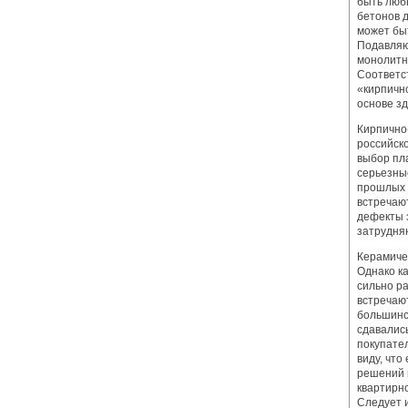
быть люб
бетонов 
может бы
Подавляю
монолитн
Соответс
«кирпичн
основе зд
Кирпично
российско
выбор пл
серьезны
прошлых д
встречают
дефекты з
затрудня
Керамиче
Однако к
сильно р
встречаю
большинс
сдавались
покупател
виду, что
решений 
квартирн
Следует и