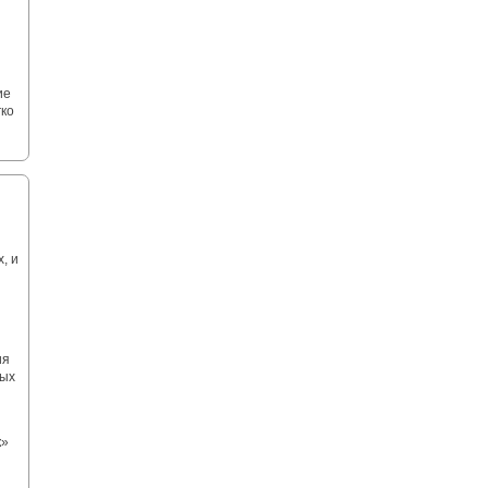
ие
гко
, и
ия
ных
к»