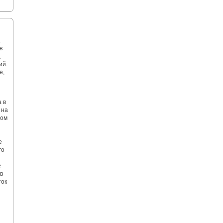
.
в
,
ий.
е,
 в
 на
ном
е
го
е
в
ток