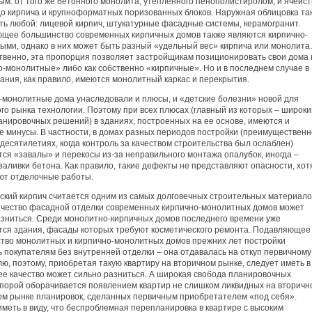
ым: от того же бетонного монолита, утепленного пенополистиролом, и ячеис
до кирпича и крупноформатных поризованных блоков. Наружная облицовка та
ть любой: лицевой кирпич, штукатурные фасадные системы, керамогранит.
щее большинство современных кирпичных домов также являются кирпично-
ыми, однако в них может быть разный «удельный вес» кирпича или монолита.
твенно, эта пропорция позволяет застройщикам позиционировать свои дома 
о-монолитные» либо как собственно «кирпичные». Но и в последнем случае в
ания, как правило, имеются монолитный каркас и перекрытия.
-монолитные дома унаследовали и плюсы, и «детские болезни» новой для
го рынка технологии. Поэтому при всех плюсах (главный из которых – широки
анировочных решений) в зданиях, построенных на ее основе, имеются и
е минусы. В частности, в домах разных периодов постройки (преимущественн
есятилетиях, когда контроль за качеством строительства был ослаблен)
ся «завалы» и перекосы из-за неправильного монтажа опалубок, иногда –
аливки бетона. Как правило, такие дефекты не представляют опасности, хот
ют отделочные работы.
ский кирпич считается одним из самых долговечных строительных материало
ачество фасадной отделки современных кирпично-монолитных домов может
азниться. Среди монолитно-кирпичных домов последнего времени уже
тся здания, фасады которых требуют косметического ремонта. Подавляющее
тво монолитных и кирпично-монолитных домов прежних лет постройки
 покупателям без внутренней отделки – она отдавалась на откуп первичному
ю, поэтому, приобретая такую квартиру на вторичном рынке, следует иметь в
 ее качество может сильно разниться. А широкая свобода планировочных
порой оборачивается появлением квартир не слишком ликвидных на вторичн
ом рынке планировок, сделанных первичным приобретателем «под себя».
меть в виду, что беспроблемная перепланировка в квартире с высоким