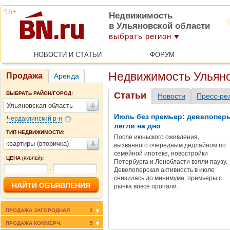
Недвижимость
в Ульяновской области
выбрать регион
НОВОСТИ И СТАТЬИ
ФОРУМ
Недвижимость Ульяно
Продажа
Аренда
ВЫБРАТЬ РАЙОН/ГОРОД:
Статьи
Новости
Пресс-ре
Ульяновская область
Июль без премьер: девелопер
Чердаклинский р-н
легли на дно
ТИП НЕДВИЖИМОСТИ:
После июньского оживления,
квартиры (вторичка)
вызванного очередным дедлайном по
семейной ипотеке, новостройки
ЦЕНА
:
(РУБЛЕЙ)
Петербурга и Ленобласти взяли паузу.
-
Девелоперская активность в июле
снизилась до минимума, премьеры с
рынка вовсе пропали.
ПРОДАЖА ЗАГОРОДНАЯ
2
ПРОДАЖА КОММЕРЧ.
5