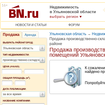
Недвижимость
в Ульяновской области
выбрать регион
НОВОСТИ И СТАТЬИ
ФОРУМ
Ульяновская область
→
Недвиж
Продажа
Аренда
Продажа производственно-скл
ВЫБРАТЬ РАЙОН/ГОРОД:
районе
Ульяновская область
Продажа производств
помещений Ульяновск
ТИП НЕДВИЖИМОСТИ:
производственно-складские помещения
ЦЕНА
:
(РУБЛЕЙ)
К сожалени
найдено пр
-
2
ОБЩАЯ ПЛОЩАДЬ
(М
):
Попробуйте
-
ДАТА ПУБЛИКАЦИИ:
за все время
НАЗВАНИЕ КОМПАНИИ: