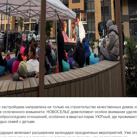
застройщика направлена не только на строительство качественных домов, н
ие сплоченного комьюнити. НОВОСЕЛЬЕ девелопмент особое внимание уделя
обрососедских отношений, особенно в квартал-парке УЮТный, где проживает
дых семей с детьми.
будущее включают расширение календаря праздничных мероприятий. Уже эт