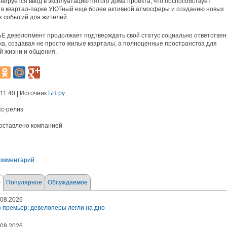
нируется ввод в эксплуатацию пятого дома проекта, что поспособствует
в квартал-парке УЮТный ещё более активной атмосферы и созданию новых
 событий для жителей.
 девелопмент продолжает подтверждать свой статус социально ответствен
а, создавая не просто жилые кварталы, а полноценные пространства для
й жизни и общения.
 11:40 | Источник
БН.ру
сс-релиз
оставлено компанией
комментарий
е
Популярное
Обсуждаемое
08.2026
 премьер: девелоперы легли на дно
08.2026