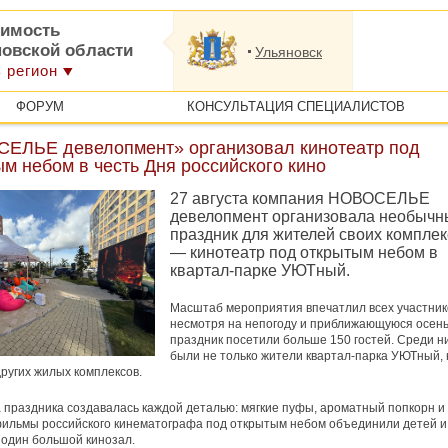
имость
новской области
Ульяновск
 регион
ФОРУМ
КОНСУЛЬТАЦИЯ СПЕЦИАЛИСТОВ
ЕЛЬЕ девелопмент» организовал кинотеатр под
м небом в честь Дня российского кино
27 августа компания НОВОСЕЛЬЕ
девелопмент организовала необычн
праздник для жителей своих компле
— кинотеатр под открытым небом в
квартал-парке УЮТный.
Масштаб мероприятия впечатлил всех участник
несмотря на непогоду и приближающуюся осень
праздник посетили больше 150 гостей. Среди н
были не только жители квартал-парка УЮТный, 
других жилых комплексов.
праздника создавалась каждой деталью: мягкие пуфы, ароматный попкорн и
ильмы российского кинематографа под открытым небом объединили детей и
 один большой кинозал.