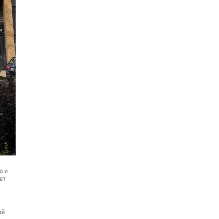
о и
ет
ой