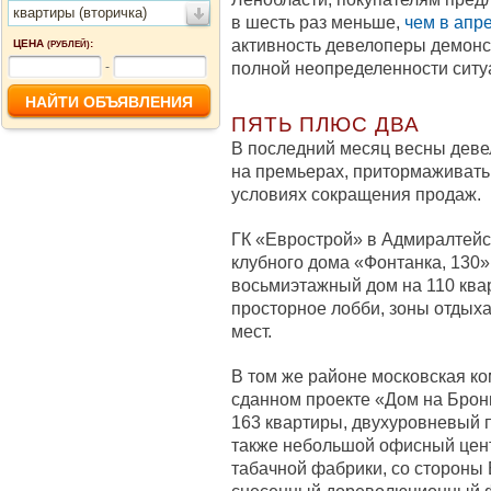
квартиры (вторичка)
в шесть раз меньше,
чем в апр
активность девелоперы демон
ЦЕНА
:
(РУБЛЕЙ)
полной неопределенности ситу
-
ПЯТЬ ПЛЮС ДВА
В последний месяц весны деве
на премьерах, притормаживать 
условиях сокращения продаж.
ГК «Еврострой» в Адмиралтейс
клубного дома «Фонтанка, 130»
восьмиэтажный дом на 110 квар
просторное лобби, зоны отдыха
мест.
В том же районе московская к
сданном проекте «Дом на Бронн
163 квартиры, двухуровневый п
также небольшой офисный цент
табачной фабрики, со стороны