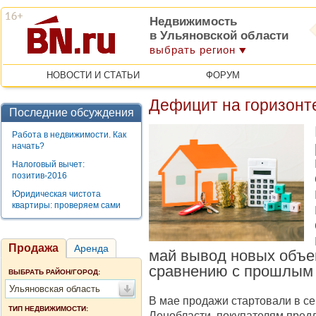
Недвижимость
в Ульяновской области
выбрать регион
НОВОСТИ И СТАТЬИ
ФОРУМ
Дефицит на горизонте
Последние обсуждения
Работа в недвижимости. Как
начать?
Налоговый вычет:
позитив-2016
Юридическая чистота
квартиры: проверяем сами
Продажа
Аренда
май вывод новых объе
сравнению с прошлым 
ВЫБРАТЬ РАЙОН/ГОРОД:
Ульяновская область
В мае продажи стартовали в се
ТИП НЕДВИЖИМОСТИ:
Ленобласти, покупателям предл