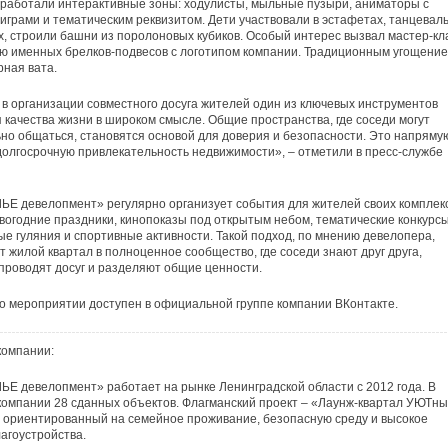
 работали интерактивные зоны: ходулисты, мыльные пузыри, аниматоры с
играми и тематическим реквизитом. Дети участвовали в эстафетах, танцевал
 строили башни из поролоновых кубиков. Особый интерес вызвал мастер-кл
ю именных брелков-подвесов с логотипом компании. Традиционным угощени
рная вата.
в организации совместного досуга жителей один из ключевых инструментов
качества жизни в широком смысле. Общие пространства, где соседи могут
о общаться, становятся основой для доверия и безопасности. Это напряму
долгосрочную привлекательность недвижимости», – отметили в пресс-службе
 девелопмент» регулярно организует события для жителей своих комплекс
вогодние праздники, кинопоказы под открытым небом, тематические конкурсы
е гуляния и спортивные активности. Такой подход, по мнению девелопера,
 жилой квартал в полноценное сообщество, где соседи знают друг друга,
проводят досуг и разделяют общие ценности.
о мероприятии доступен в официальной группе компании ВКонтакте.
компании:
 девелопмент» работает на рынке Ленинградской области с 2012 года. В
омпании 28 сданных объектов. Флагманский проект – «Лаунж-квартал УЮТны
 ориентированный на семейное проживание, безопасную среду и высокое
лагоустройства.