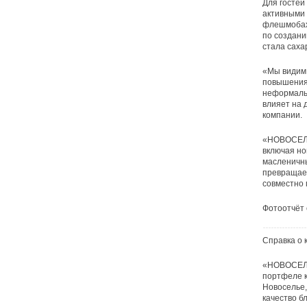
Для гостей
активными 
флешмобах,
по создани
стала саха
«Мы видим 
повышения 
неформальн
влияет на 
компании.
«НОВОСЕЛЬЕ
включая но
масленичны
превращает
совместно 
Фотоотчёт 
Справка о 
«НОВОСЕЛЬЕ
портфеле к
Новоселье,
качество б