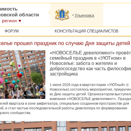
имость
новской области
Ульяновск
 регион
ФОРУМ
КОНСУЛЬТАЦИЯ СПЕЦИАЛИСТОВ
селье прошел праздник по случаю Дня защиты детей
«НОВОСЕЛЬЕ девелопмент» провё
семейный праздник в «УЮТном» в
Новоселье: забота о жителях и
добрососедство как часть философи
застройщика
1 июня 2026 года в квартал-парке «УЮТный» (г.
Новоселье) состоялось мероприятие, приуроче
ко Дню защиты детей. Организатором выступил
компания «НОВОСЕЛЬЕ девелопмент». Праздн
елей квартала в зоне амфитеатра, специально созданном пространстве для
й, и стал частью последовательной работы девелопера по формированию
ского сообщества.