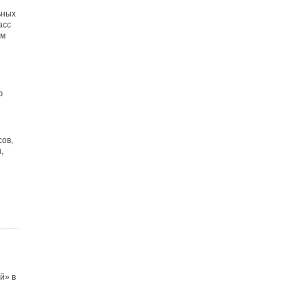
ьных
асс
ем
ю
ов,
,
й» в